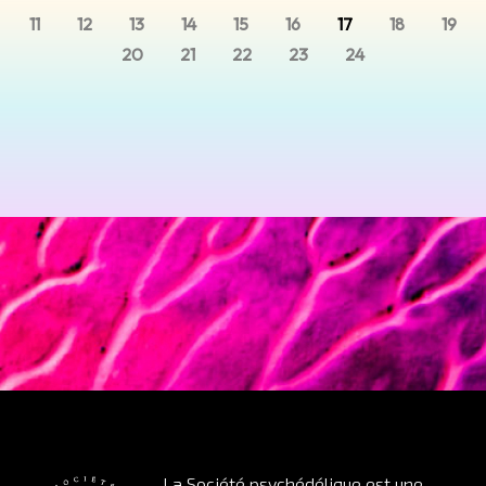
11
12
13
14
15
16
17
18
19
20
21
22
23
24
La Société psychédélique est une