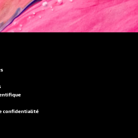
ts
s
entifique
e confidentialité