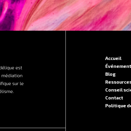
Accueil
Événemen
délique est
Blog
e médiation
Ressource
ifique sur le
Conseil sci
lisme.
Contact
Politique d