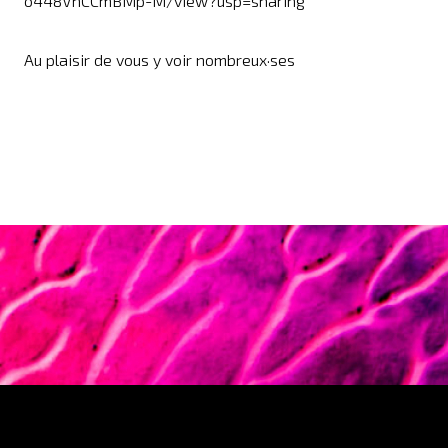
o448VhCCmBMp-M/view?usp=sharing
Au plaisir de vous y voir nombreux·ses