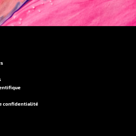
ts
s
entifique
e confidentialité