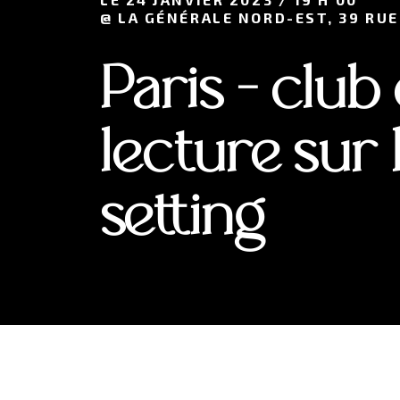
@ LA GÉNÉRALE NORD-EST, 39 RUE
Paris - club
lecture sur l
setting