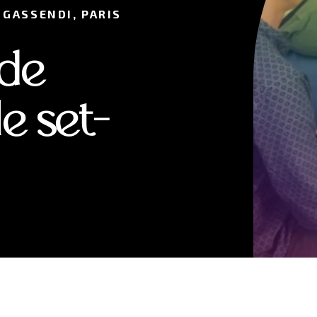
 GASSENDI, PARIS
 de
e set-