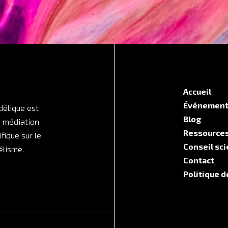
Accueil
Événemen
délique est
Blog
e médiation
Ressource
ifique sur le
Conseil sci
lisme.
Contact
Politique d