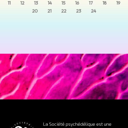
11
12
13
14
15
16
17
18
19
20
21
22
23
24
La Société psychédélique est une