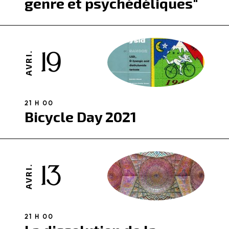
genre et psychédéliques"
19
AVRI.
21 H 00
Bicycle Day 2021
13
AVRI.
21 H 00