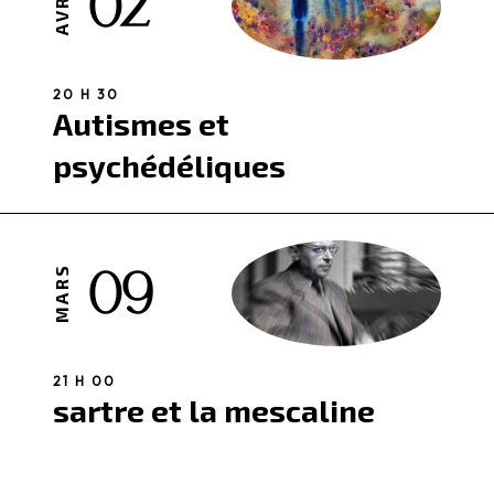
02
AVRI.
20 H 30
Autismes et
psychédéliques
09
MARS
21 H 00
sartre et la mescaline