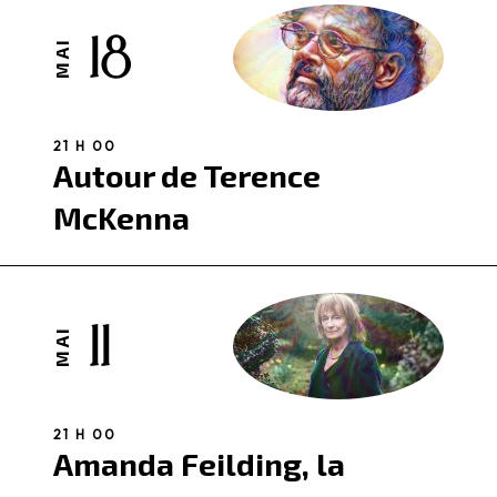
18
MAI
21 H 00
Autour de Terence
McKenna
11
MAI
21 H 00
Amanda Feilding, la