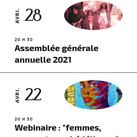
28
AVRI.
20 H 30
Assemblée générale
annuelle 2021
22
AVRI.
20 H 30
Webinaire : "femmes,