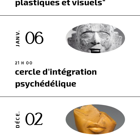
plastiques et visuels"
06
JANV.
21 H 00
cercle d'intégration
psychédélique
02
DÉCE.