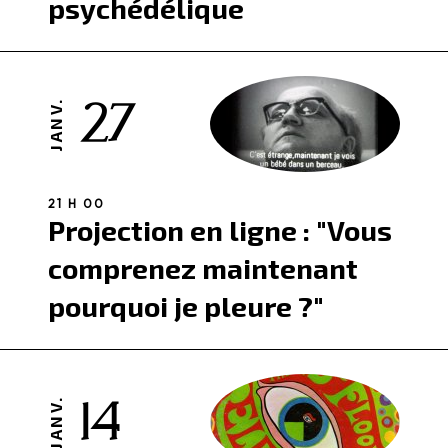
psychédélique
27
JANV.
21 H 00
Projection en ligne : "Vous
comprenez maintenant
pourquoi je pleure ?"
14
JANV.