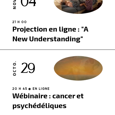
04
NOVE.
21 H 00
Projection en ligne : "A
New Understanding"
29
OCTO.
20 H 45 @ EN LIGNE
Wébinaire : cancer et
psychédéliques