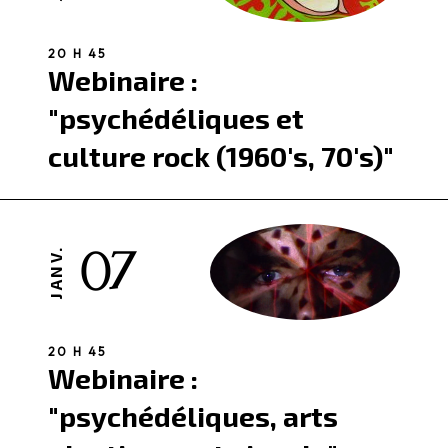
20 H 45
Webinaire :
"psychédéliques et
culture rock (1960's, 70's)"
07
JANV.
20 H 45
Webinaire :
"psychédéliques, arts